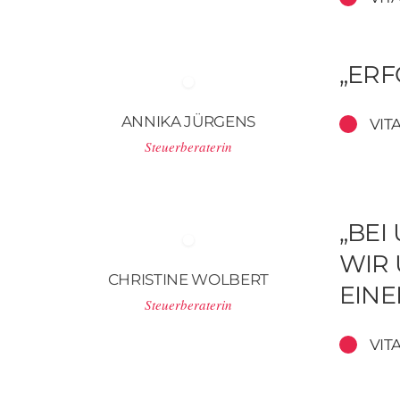
„ERF
ANNIKA JÜRGENS
VIT
Steuerberaterin
„BEI
WIR 
CHRISTINE WOLBERT
INE
Steuerberaterin
VIT