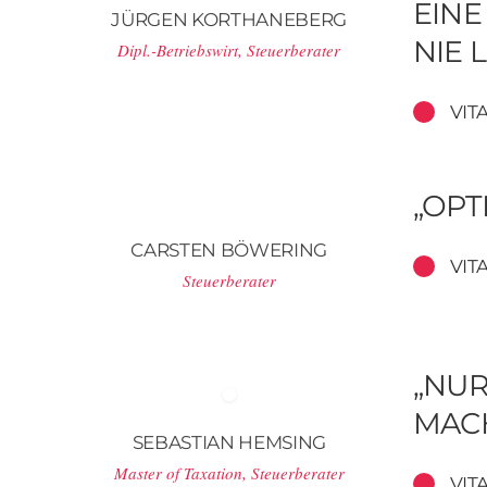
EINE
JÜRGEN KORTHANEBERG
NIE 
Dipl.-Betriebswirt, Steuerberater
VIT
„OPT
CARSTEN BÖWERING
VIT
Steuerberater
„NUR
MAC
SEBASTIAN HEMSING
Master of Taxation, Steuerberater
VIT