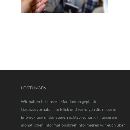
LEISTUNGEN
Wir halten für unsere Mandanten geplante
Gesetzesvorhaben im Blick und verfolgen die neueste
Entwicklung in der Steuerrechtsprechung. In unserem
monatlichen Informationsbrief informieren wir euch über