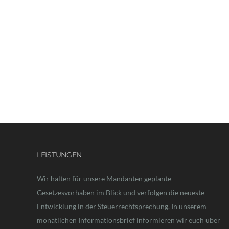
LEISTUNGEN
Wir halten für unsere Mandanten geplante
Gesetzesvorhaben im Blick und verfolgen die neueste
Entwicklung in der Steuerrechtsprechung. In unserem
monatlichen Informationsbrief informieren wir euch über