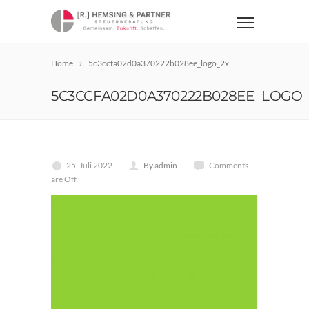
Home
5c3ccfa02d0a370222b028ee_logo_2x
5C3CCFA02D0A370222B028EE_LOGO_
25. Juli 2022
By admin
Comments
are Off