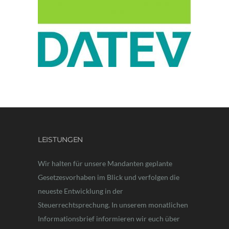
LEISTUNGEN
Wir halten für unsere Mandanten geplante
Gesetzesvorhaben im Blick und verfolgen die
neueste Entwicklung in der
Steuerrechtsprechung. In unserem monatlichen
Informationsbrief informieren wir euch über