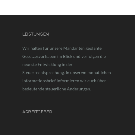
LEISTUNGEN
Wir halten für unsere Mandanten geplante
Gesetzesvorhaben im Blick und verfolgen die
neueste Entwicklung in der
Steuerrechtsprechung. In unserem monatlichen
Informationsbrief informieren wir euch über
bedeutende steuerliche Änderungen.
ARBEITGEBER