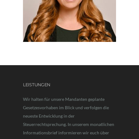
LEISTUNGEN
Wir halten für unsere Mandanten geplante
Gesetzesvorhaben im Blick und verfolgen die
neueste Entwicklung in der
Steuerrechtsprechung. In unserem monatlichen
Informationsbrief informieren wir euch über