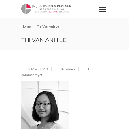
Home
Thi Van Anh Le
THI VAN ANH LE
3. März 2018
By admin
No
comments yet