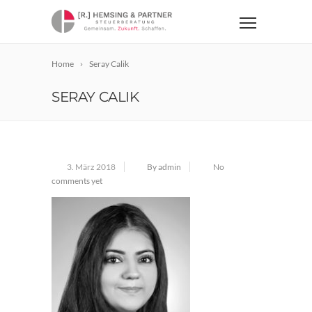
Home
Seray Calik
SERAY CALIK
3. März 2018
By admin
No
comments yet