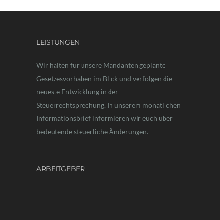
LEISTUNGEN
Wir halten für unsere Mandanten geplante
Gesetzesvorhaben im Blick und verfolgen die
neueste Entwicklung in der
Steuerrechtsprechung. In unserem monatlichen
Informationsbrief informieren wir euch über
bedeutende steuerliche Änderungen.
ARBEITGEBER