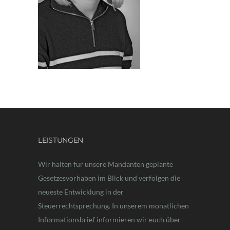
LEISTUNGEN
Wir halten für unsere Mandanten geplante
Gesetzesvorhaben im Blick und verfolgen die
neueste Entwicklung in der
Steuerrechtsprechung. In unserem monatlichen
Informationsbrief informieren wir euch über