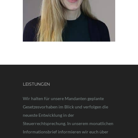
LEISTUNGEN
Wir halten für unsere Mandanten geplante
Gesetzesvorhaben im Blick und verfolgen die
neueste Entwicklung in der
Steuerrechtsprechung. In unserem monatlichen
Informationsbrief informieren wir euch über