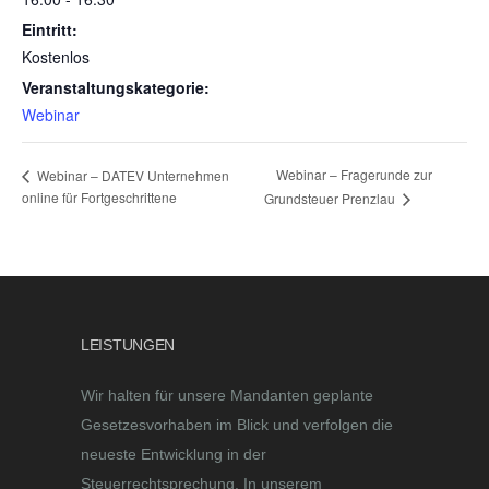
Eintritt:
Kostenlos
Veranstaltungskategorie:
Webinar
Webinar – Fragerunde zur
Webinar – DATEV Unternehmen
online für Fortgeschrittene
Grundsteuer Prenzlau
LEISTUNGEN
Wir halten für unsere Mandanten geplante
Gesetzesvorhaben im Blick und verfolgen die
neueste Entwicklung in der
Steuerrechtsprechung. In unserem